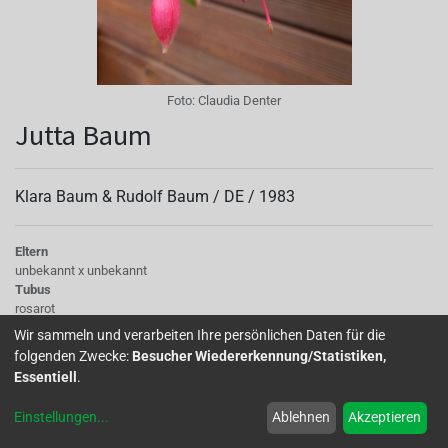
Foto:
Claudia Denter
Jutta Baum
Klara Baum & Rudolf Baum /
DE
/
1983
Eltern
unbekannt x unbekannt
Tubus
rosarot
Sepalen
Wir sammeln und verarbeiten Ihre persönlichen Daten für die
rosarot
folgenden Zwecke:
Besucher Wiedererkennung/Statistiken,
Korolle/Petalen
Essentiell
.
rosarot-violett
Laub
Einstellungen
...
Ablehnen
Akzeptieren
hellgrün
Wuchs