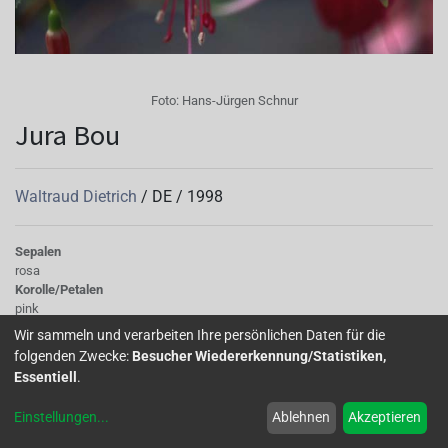
Foto:
Hans-Jürgen Schnur
Jura Bou
Waltraud Dietrich
/
DE
/
1998
Sepalen
rosa
Korolle/Petalen
pink
Knospe/Blüte
Wir sammeln und verarbeiten Ihre persönlichen Daten für die
gefüllt, gross
folgenden Zwecke:
Besucher Wiedererkennung/Statistiken,
Wuchs
Essentiell
.
stehend
Einstellungen
...
Ablehnen
Akzeptieren