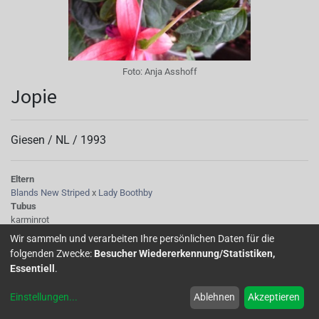
Foto:
Anja Asshoff
Jopie
Giesen /
NL
/
1993
Eltern
Blands New Striped
x
Lady Boothby
Tubus
karminrot
Sepalen
Wir sammeln und verarbeiten Ihre persönlichen Daten für die
karminrot
folgenden Zwecke:
Besucher Wiedererkennung/Statistiken,
Korolle/Petalen
Essentiell
.
violettrosa
Staubgefäße
Einstellungen
...
Ablehnen
Akzeptieren
rosa
Stempel