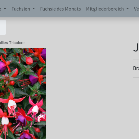
e
Fuchsien
Fuchsie des Monats
Mitgliederbereich
Ve
J
llies Tricolore
Br