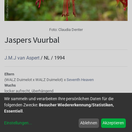
Foto:
Claudia Denter
Jaspers Vuurbal
J.M.J van Aspert
/
NL
/
1994
Eltern
(WALZ Duimelot x WALZ Duimelot) x
Seventh Heaven
Wuchs
locker aufrecht, überhängend
Wir sammeln und verarbeiten Ihre persönlichen Daten für die
folgenden Zwecke:
Besucher Wiedererkennung/Statistiken,
Diese Fuchsie erscheint zunächst in hellen Farbtönen und
Essentiell
.
ändert sich in ein schönes Rot in allen Blütenteilen. Wobei
die Flammung von Pink,Orange und Rot in der Korolle
Einstellungen
...
Ablehnen
Akzeptieren
erhalten bleibt. Der Wuchs ist etwas verhalten und die