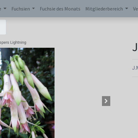
e
Fuchsien
Fuchsie des Monats
Mitgliederbereich
Ve
J
spers Lightning
J.