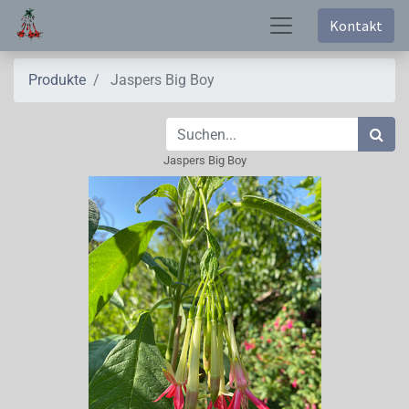
Kontakt
Produkte
Jaspers Big Boy
Jaspers Big Boy