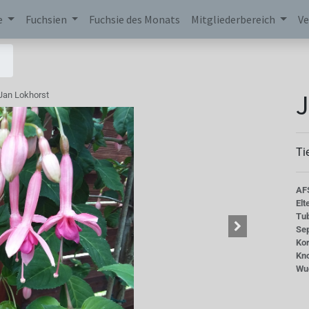
e
Fuchsien
Fuchsie des Monats
Mitgliederbereich
Ve
J
Jan Lokhorst
Ti
AF
Elt
Tu
Se
Kor
Kn
Wu