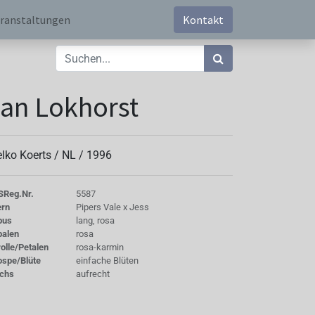
ranstaltungen
Kontakt
an Lokhorst
elko Koerts /
NL
/
1996
S
Reg.Nr.
5587
ern
Pipers Vale x Jess
bus
lang, rosa
palen
rosa
olle/Petalen
rosa-karmin
ospe/Blüte
einfache Blüten
chs
aufrecht