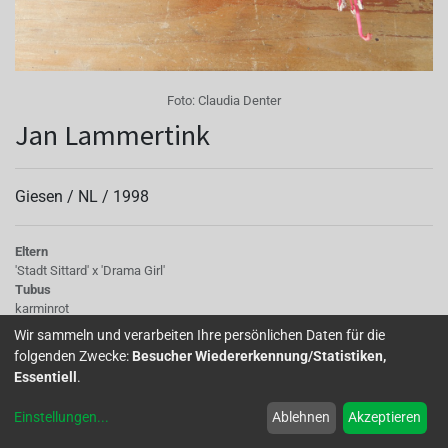
Foto:
Claudia Denter
Jan Lammertink
Giesen /
NL
/
1998
Eltern
'Stadt Sittard' x 'Drama Girl'
Tubus
karminrot
Sepalen
Wir sammeln und verarbeiten Ihre persönlichen Daten für die
karminrot
folgenden Zwecke:
Besucher Wiedererkennung/Statistiken,
Korolle/Petalen
Essentiell
.
d. violettblau mit rosa Flamme
Stempel
Einstellungen
...
Ablehnen
Akzeptieren
rosa
Laub