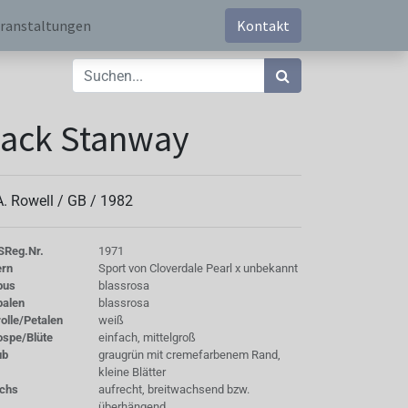
ranstaltungen
Kontakt
ack Stanway
A. Rowell /
GB
/
1982
S
Reg.Nr.
1971
ern
Sport von Cloverdale Pearl x unbekannt
bus
blassrosa
palen
blassrosa
olle/Petalen
weiß
ospe/Blüte
einfach, mittelgroß
ub
graugrün mit cremefarbenem Rand,
kleine Blätter
chs
aufrecht, breitwachsend bzw.
überhängend