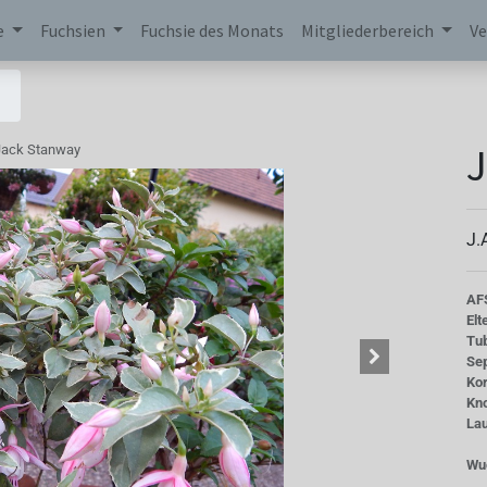
e
Fuchsien
Fuchsie des Monats
Mitgliederbereich
Ve
J
Jack Stanway
J.
AF
Elt
Tu
Se
Kor
Kn
La
Wu