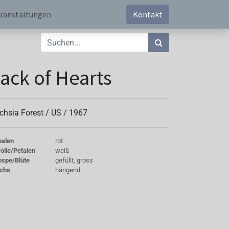
ranstaltungen
Kontakt
ack of Hearts
chsia Forest /
US
/
1967
palen
rot
olle/Petalen
weiß
ospe/Blüte
gefüllt, gross
chs
hängend