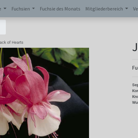
e
Fuchsien
Fuchsie des Monats
Mitgliederbereich
Ve
J
ack of Hearts
Fu
Se
Kor
Kn
Wu