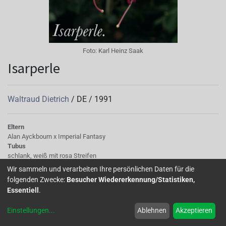
Foto:
Karl Heinz Saak
Isarperle
Waltraud Dietrich
/
DE
/
1991
Eltern
Alan Ayckbourn x Imperial Fantasy
Tubus
schlank, weiß mit rosa Streifen
Sepalen
Wir sammeln und verarbeiten Ihre persönlichen Daten für die
aufgestellt, manchmal gedreht, schmal, weiß
folgenden Zwecke:
Besucher Wiedererkennung/Statistiken,
Korolle/Petalen
Essentiell
.
einfach, weiß
Staubgefäße
Einstellungen
...
Ablehnen
Akzeptieren
rosa
Stempel