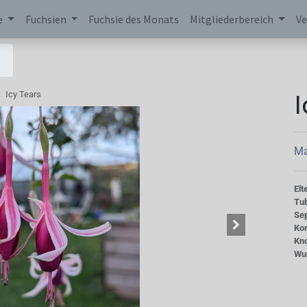
e
Fuchsien
Fuchsie des Monats
Mitgliederbereich
Ve
I
Icy Tears
Ma
Elt
Tu
Se
Kor
Kn
Wu