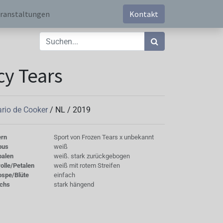
ranstaltungen
Kontakt
cy Tears
rio de Cooker
/
NL
/
2019
ern
Sport von Frozen Tears x unbekannt
bus
weiß
palen
weiß. stark zurückgebogen
olle/Petalen
weiß mit rotem Streifen
ospe/Blüte
einfach
chs
stark hängend