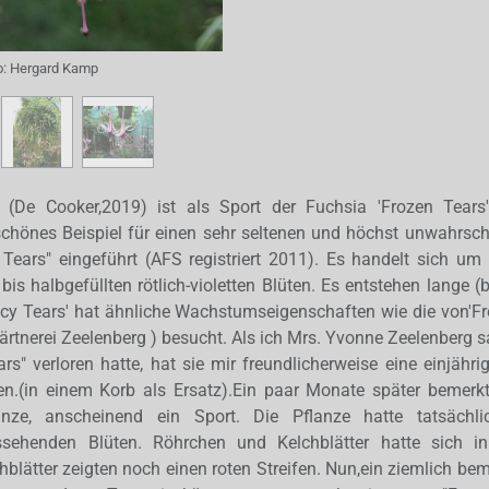
o:
Hergard Kamp
' (De Cooker,2019) ist als Sport der Fuchsia 'Frozen Tears
schönes Beispiel für einen sehr seltenen und höchst unwahrsche
Tears" eingeführt (AFS registriert 2011). Es handelt sich um 
bis halbgefüllten rötlich-violetten Blüten. Es entstehen lange (
Icy Tears' hat ähnliche Wachstumseigenschaften wie die von'Fr
ärtnerei Zeelenberg ) besucht. Als ich Mrs. Yvonne Zeelenberg s
rs" verloren hatte, hat sie mir freundlicherweise eine einjähri
n.(in einem Korb als Ersatz).Ein paar Monate später bemerk
nze, anscheinend ein Sport. Die Pflanze hatte tatsächl
ussehenden Blüten. Röhrchen und Kelchblätter hatte sich i
hblätter zeigten noch einen roten Streifen. Nun,ein ziemlich be