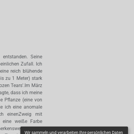
' entstanden. Seine
inlichen Zufall. Ich
eine reich blühende
bis zu 1 Meter) stark
ozen Tears'.Im März
agte, dass ich meine
ge Pflanze (eine von
te ich eine anomale
ich einenZweig mit
n eine weiße Farbe
merkenswerter Zufall.
Wir sammeln und verarbeiten Ihre persönlichen Daten