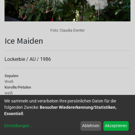
Foto:
Claudia Denter
Ice Maiden
Lockerbie /
AU
/
1986
Sepalen
Weiß
Korolle/Petalen
weiß
Knospe/Blüte
Wir sammeln und verarbeiten Ihre persönlichen Daten für die
gefüllt, gross
folgenden Zwecke:
Besucher Wiedererkennung/Statistiken,
Laub
Essentiell
.
Blatt mittelgroß, hellgrün
Wuchs
Einstellungen
...
Ablehnen
Akzeptieren
Hänger