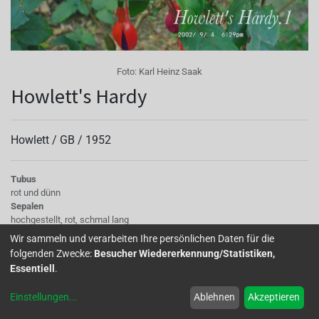
Foto:
Karl Heinz Saak
Howlett's Hardy
Howlett /
GB
/
1952
Tubus
rot und dünn
Sepalen
hochgestellt, rot, schmal lang
Korolle/Petalen
Wir sammeln und verarbeiten Ihre persönlichen Daten für die
blauviolett, einfach, heller an der Basis, rot geadert
folgenden Zwecke:
Besucher Wiedererkennung/Statistiken,
Staubgefäße
Essentiell
.
rot
Stempel
Einstellungen
...
Ablehnen
Akzeptieren
rot
Laub