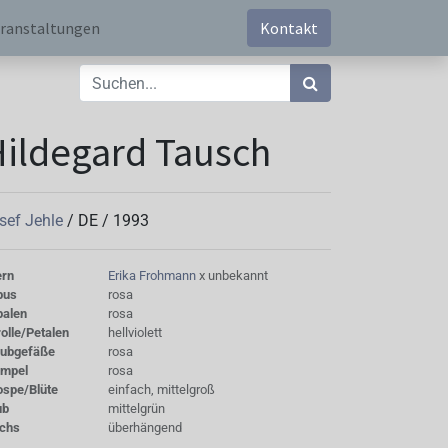
ranstaltungen
Kontakt
ildegard Tausch
sef Jehle
/
DE
/
1993
ern
Erika Frohmann
x unbekannt
bus
rosa
palen
rosa
olle/Petalen
hellviolett
aubgefäße
rosa
empel
rosa
ospe/Blüte
einfach, mittelgroß
ub
mittelgrün
chs
überhängend