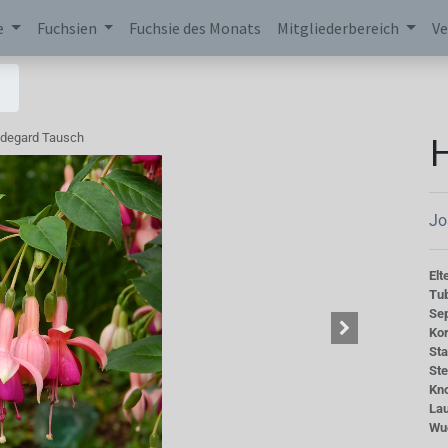
e
Fuchsien
Fuchsie des Monats
Mitgliederbereich
Ve
H
ldegard Tausch
Jo
Elt
Tu
Se
Kor
St
St
Kn
La
Wu