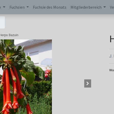
e
Fuchsien
Fuchsie des Monats
Mitgliederbereich
Ve
H
Herps Bazuin
J.
Wu