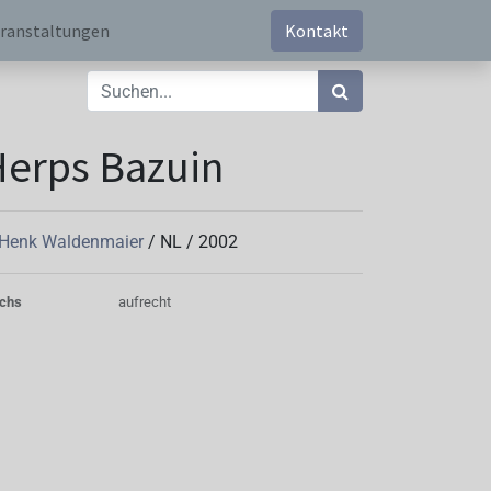
ranstaltungen
Kontakt
erps Bazuin
 Henk Waldenmaier
/
NL
/
2002
chs
aufrecht