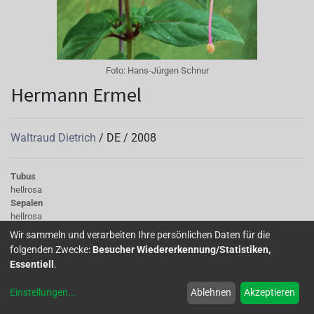
Foto:
Hans-Jürgen Schnur
Hermann Ermel
Waltraud Dietrich
/
DE
/
2008
Tubus
hellrosa
Sepalen
hellrosa
Korolle/Petalen
Wir sammeln und verarbeiten Ihre persönlichen Daten für die
helle bis weiße Basis, violett
folgenden Zwecke:
Besucher Wiedererkennung/Statistiken,
Staubgefäße
Essentiell
.
kräftiges Rosa
Stempel
Einstellungen
...
Ablehnen
Akzeptieren
rot
Knospe/Blüte