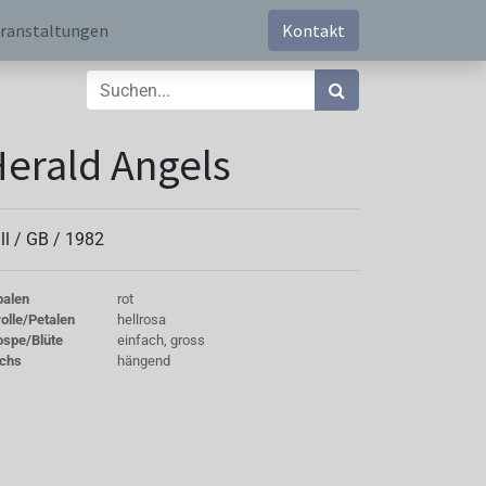
ranstaltungen
Kontakt
erald Angels
ll /
GB
/
1982
palen
rot
olle/Petalen
hellrosa
ospe/Blüte
einfach, gross
chs
hängend