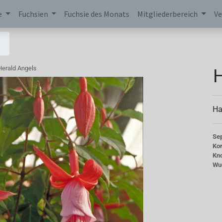
e
Fuchsien
Fuchsie des Monats
Mitgliederbereich
Ve
H
Herald Angels
Ha
Se
Kor
Kn
Wu