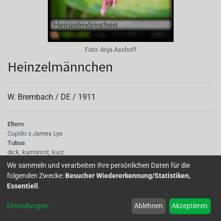
Foto:
Anja Asshoff
Heinzelmännchen
W. Brembach /
DE
/
1911
Eltern
Cupido
x James Lye
Tubus
dick, karminrot, kurz
Sepalen
Wir sammeln und verarbeiten Ihre persönlichen Daten für die
breit, karmin-rosarot
folgenden Zwecke:
Besucher Wiedererkennung/Statistiken,
Korolle/Petalen
Essentiell
.
helllila
Knospe/Blüte
Einstellungen
...
Ablehnen
Akzeptieren
einfach
Wuchs