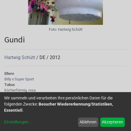
Foto:
Hartwig Schütt
Gundi
Hartwig Schütt
/
DE
/
2012
Eltern
Billy
x
Super Sport
Tubus
köcherförmig, rosa
Sepalen
Wir sammeln und verarbeiten Ihre persönlichen Daten für die
Spitze rot, rosa, vierseitig
folgenden Zwecke:
Besucher Wiedererkennung/Statistiken,
Korolle/Petalen
Essentiell
.
dunkelviolett, rund
Knospe/Blüte
Einstellungen
...
Ablehnen
Akzeptieren
einfach
Laub