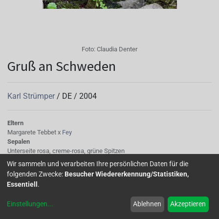
Foto:
Claudia Denter
Gruß an Schweden
Karl Strümper
/
DE
/
2004
Eltern
Margarete Tebbet x
Fey
Sepalen
Unterseite rosa, creme-rosa, grüne Spitzen
Korolle/Petalen
Wir sammeln und verarbeiten Ihre persönlichen Daten für die
an der Basis rosa-weiß geflammt, blauviolett
folgenden Zwecke:
Besucher Wiedererkennung/Statistiken,
Staubgefäße
Essentiell
.
rot
Stempel
Einstellungen
...
Ablehnen
Akzeptieren
rot
Laub