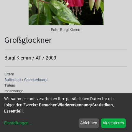
Foto:
Burgi Klemm
Großglockner
Burgi Klemm /
AT
/
2009
Eltern
Buttercup
x
Checkerboard
Tubus
rosaorange
Sepalen
Wir sammeln und verarbeiten Ihre persönlichen Daten für die
Kelchblätter rosaorange mit grünen Spitzen
folgenden Zwecke:
Besucher Wiedererkennung/Statistiken,
Korolle/Petalen
Essentiell
.
orangerot
Knospe/Blüte
Einstellungen
...
Ablehnen
Akzeptieren
einfach
Wuchs