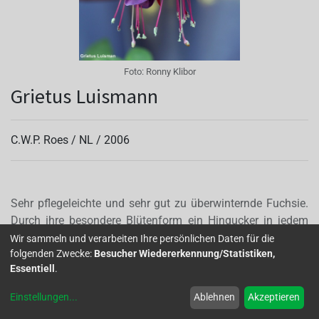
Foto:
Ronny Klibor
Grietus Luismann
C.W.P. Roes /
NL
/
2006
Sehr pflegeleichte und sehr gut zu überwinternde Fuchsie.
Durch ihre besondere Blütenform ein Hingucker in jedem
Garten. Sie verzweigt sich sehr gut und eignet sich
Wir sammeln und verarbeiten Ihre persönlichen Daten für die
folgenden Zwecke:
Besucher Wiedererkennung/Statistiken,
wunderbar für die Ampelpflanzung. (entnommen aus Kurier
Essentiell
.
4-2018,Top 10 von W.Schettler)
Autor(en):
Anja Asshoff
Einstellungen
...
Ablehnen
Akzeptieren