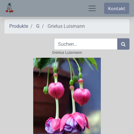
Kontakt
Produkte
G
Grietus Luismann
Grietus Luismann