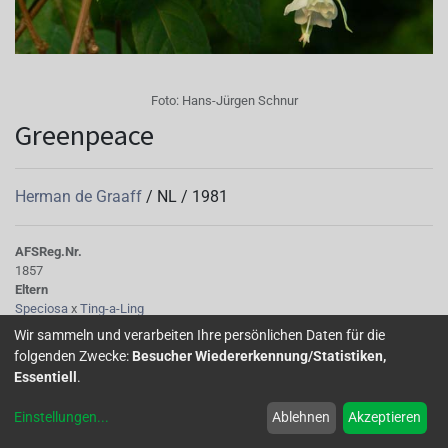
Foto:
Hans-Jürgen Schnur
Greenpeace
Herman de Graaff
/
NL
/
1981
AFS
Reg.Nr.
1857
Eltern
Speciosa
x
Ting-a-Ling
Tubus
Wir sammeln und verarbeiten Ihre persönlichen Daten für die
grünlich weiß, kurz, mit einem Hauch von Rosa
folgenden Zwecke:
Besucher Wiedererkennung/Statistiken,
Sepalen
Essentiell
.
hellgrün mit einem Hauch von Rosa, hochgebogen
Korolle/Petalen
Einstellungen
...
Ablehnen
Akzeptieren
einfach, ohne sichtbare Aderung, weiß
Staubgefäße