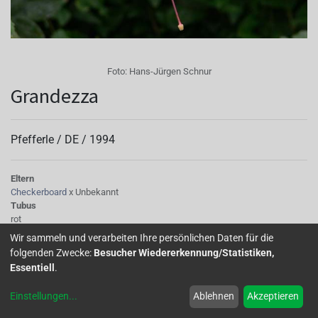
Foto:
Hans-Jürgen Schnur
Grandezza
Pfefferle /
DE
/
1994
Eltern
Checkerboard
x Unbekannt
Tubus
rot
Sepalen
Wir sammeln und verarbeiten Ihre persönlichen Daten für die
weiß
folgenden Zwecke:
Besucher Wiedererkennung/Statistiken,
Korolle/Petalen
Essentiell
.
lilapurpur
Knospe/Blüte
Einstellungen
...
Ablehnen
Akzeptieren
einfach
Wuchs