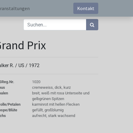
ranstaltungen
Kontakt
rand Prix
lker R. /
US
/
1972
S
Reg.Nr.
1020
bus
cremeweiss, dick, kurz
palen
breit, weiß mit rosa Unterseite und
gelbgrünen Spitzen
olle/Petalen
karminrot mit hellen Flecken
ospe/Blüte
gefüllt, großblumig
chs
aufrecht, stark wachsend