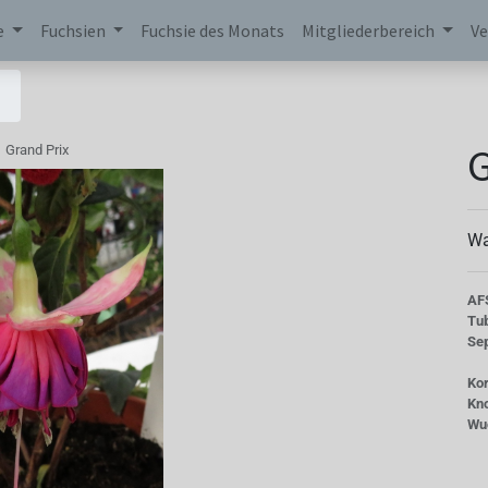
e
Fuchsien
Fuchsie des Monats
Mitgliederbereich
Ve
G
Grand Prix
Wa
AF
Tu
Se
Kor
Kn
Wu