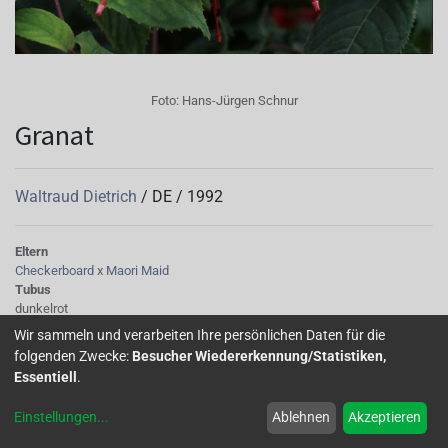
Foto:
Hans-Jürgen Schnur
Granat
Waltraud Dietrich
/
DE
/
1992
Eltern
Checkerboard
x
Maori Maid
Tubus
dunkelrot
Sepalen
Wir sammeln und verarbeiten Ihre persönlichen Daten für die
dunkelrot
folgenden Zwecke:
Besucher Wiedererkennung/Statistiken,
Korolle/Petalen
Essentiell
.
dunkelrubinrot
Staubgefäße
Einstellungen
...
Ablehnen
Akzeptieren
helleres Rot
Stempel