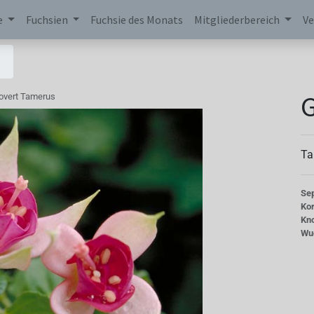
e
Fuchsien
Fuchsie des Monats
Mitgliederbereich
Ve
overt Tamerus
Ta
Se
Kor
Kn
Wu