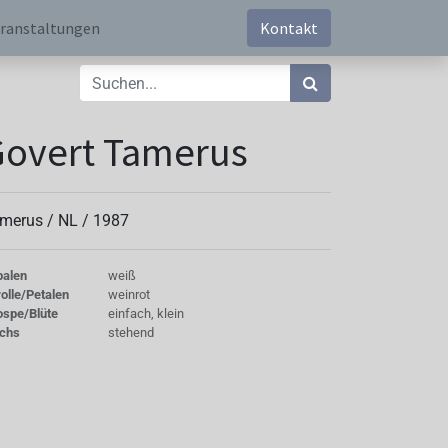
ranstaltungen
Kontakt
Govert Tamerus
merus /
NL
/
1987
palen
weiß
olle/Petalen
weinrot
ospe/Blüte
einfach, klein
chs
stehend