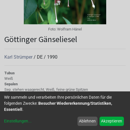
Foto:
Wolfram Hänel
Göttinger Gänseliesel
Karl Strümper
/
DE
/
1990
Tubus
Weiß
Sepalen
Sep. stehen waagerecht, Weiß, feine grüne Spitzen
Korolle/Petalen
Wir sammeln und verarbeiten Ihre persönlichen Daten für die
Blüte: einfach, dunkelrosa
folgenden Zwecke:
Besucher Wiedererkennung/Statistiken,
Laub
Essentiell
.
mittelgrün
Wuchs
Einstellungen
...
Ablehnen
Akzeptieren
überhängend