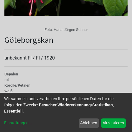
Foto:
Hans-Jürgen Schnur
Göteborgskan
unbekannt FI /
FI
/
1920
Sepalen
rot
Korolle/Petalen
weiß
Knospe/Blüte
Wir sammeln und verarbeiten Ihre persönlichen Daten für die
halb gefüllt, mittelgross
folgenden Zwecke:
Besucher Wiedererkennung/Statistiken,
Wuchs
Essentiell
.
stehend
Einstellungen
...
Ablehnen
Akzeptieren