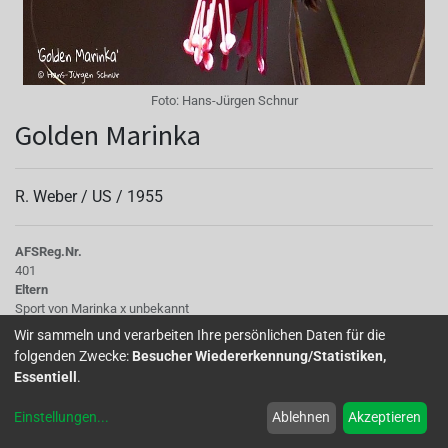
Foto:
Hans-Jürgen Schnur
Golden Marinka
R. Weber /
US
/
1955
AFS
Reg.Nr.
401
Eltern
Sport von Marinka x unbekannt
Wuchs
Wir sammeln und verarbeiten Ihre persönlichen Daten für die
hängend
folgenden Zwecke:
Besucher Wiedererkennung/Statistiken,
Essentiell
.
’Golden Marinka’ ist ein Sport der 1890 von Stika,CZ
Einstellungen
...
Ablehnen
Akzeptieren
gezüchteten Sorte ’Marinka’.Im Gegensatz zur Muttersorte
ist sie buntlaubig.