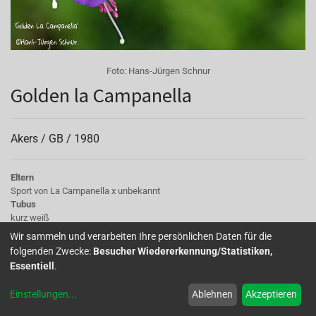
Foto:
Hans-Jürgen Schnur
Golden la Campanella
Akers /
GB
/
1980
Eltern
Sport von La Campanella x unbekannt
Tubus
kurz weiß
Sepalen
Wir sammeln und verarbeiten Ihre persönlichen Daten für die
gelbgrüne Spitzen, weiß mit rosa Schimmer
folgenden Zwecke:
Besucher Wiedererkennung/Statistiken,
Korolle/Petalen
Essentiell
.
lavendelblau
Laub
Einstellungen
...
Ablehnen
Akzeptieren
gelbgrünes Laubwerk, weiß
Wuchs