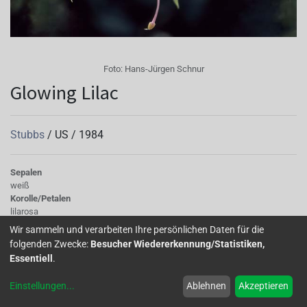
Foto:
Hans-Jürgen Schnur
Glowing Lilac
Stubbs
/
US
/
1984
Sepalen
weiß
Korolle/Petalen
lilarosa
Knospe/Blüte
Wir sammeln und verarbeiten Ihre persönlichen Daten für die
gefüllt, gross
folgenden Zwecke:
Besucher Wiedererkennung/Statistiken,
Wuchs
Essentiell
.
hängend
Einstellungen
...
Ablehnen
Akzeptieren