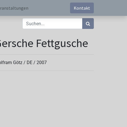
ranstaltungen
Kontakt
ersche Fettgusche
lfram Götz /
DE
/
2007