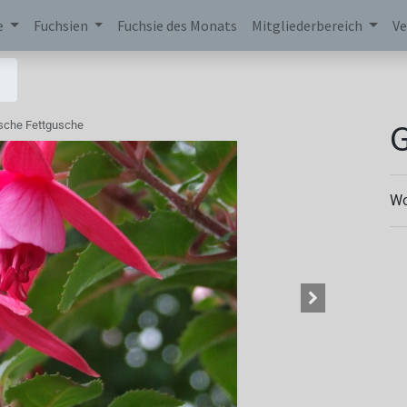
e
Fuchsien
Fuchsie des Monats
Mitgliederbereich
Ve
G
sche Fettgusche
Wo