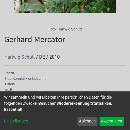
Foto:
Hartwig Schütt
Gerhard Mercator
Hartwig Schütt
/
DE
/
2010
Eltern
Bicentennial
x unbekannt
Tubus
weiß
Sepalen
Wir sammeln und verarbeiten Ihre persönlichen Daten für die
weiß-rosa
folgenden Zwecke:
Besucher Wiedererkennung/Statistiken,
Korolle/Petalen
Essentiell
.
rot-geflammt
Knospe/Blüte
Einstellungen
...
Ablehnen
Akzeptieren
gefüllt
Laub