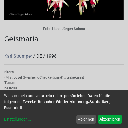
Foto:
Hans-Jürgen Schnur
Geismaria
Karl Strümper
/
DE
/
1998
Eltern
(Mrs. Lovel Swisher x Checkerboard) x unbekannt
Tubus
hellrosa
Sepalen
Wir sammeln und verarbeiten Ihre persönlichen Daten für die
cremerosa, grüne Spitzen
folgenden Zwecke:
Besucher Wiedererkennung/Statistiken,
Korolle/Petalen
Essentiell
.
an der Basis fein weiß geadert, einfach, leuchtend rot
Staubgefäße
Einstellungen
...
Ablehnen
Akzeptieren
cremerosa
Stempel