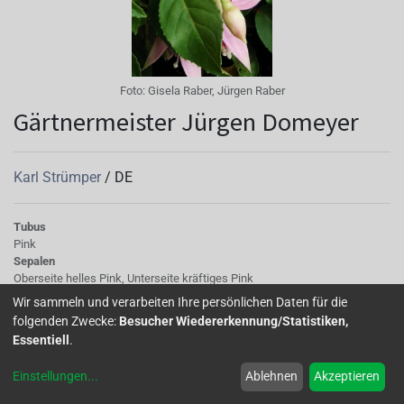
Foto:
Gisela Raber, Jürgen Raber
Gärtnermeister Jürgen Domeyer
Karl Strümper
/
DE
Tubus
Pink
Sepalen
Oberseite helles Pink, Unterseite kräftiges Pink
Korolle/Petalen
Wir sammeln und verarbeiten Ihre persönlichen Daten für die
leuchtend lila
folgenden Zwecke:
Besucher Wiedererkennung/Statistiken,
Staubgefäße
Essentiell
.
Pink
Stempel
Einstellungen
...
Ablehnen
Akzeptieren
dunkles Pink
Laub