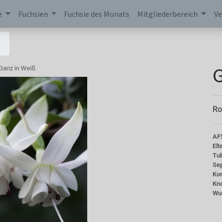
e
Fuchsien
Fuchsie des Monats
Mitgliederbereich
Ve
G
Ganz in Weiß
Ro
AF
Elt
Tu
Se
Kor
Kn
Wu