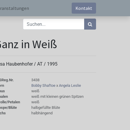
ranstaltungen
Kontakt
anz in Weiß
sa Haubenhofer /
AT
/
1995
S
Reg.Nr.
3438
ern
Bobby Shaftoe
x
Angela Leslie
bus
weiß
palen
weiß mit kleinen grünen Spitzen
olle/Petalen
weiß
ospe/Blüte
halbgefüllte Blüte
chs
halbhängend