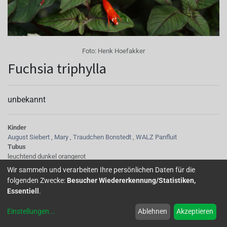
Foto:
Henk Hoefakker
Fuchsia triphylla
unbekannt
Kinder
August Siebert
,
Mary
,
Traudchen Bonstedt
,
WALZ Panfluit
Tubus
leuchtend dunkel orangerot
Sepalen
Wir sammeln und verarbeiten Ihre persönlichen Daten für die
leuchtend dunkel-orangerot
folgenden Zwecke:
Besucher Wiedererkennung/Statistiken,
Korolle/Petalen
Essentiell
.
leuchtend dunkel-orangerot
Laub
Einstellungen
...
Ablehnen
Akzeptieren
klein, schmal und glänzend grün
Wuchs