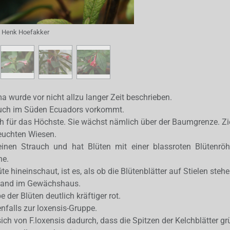
:
Henk Hoefakker
wurde vor nicht allzu langer Zeit beschrieben.
e auch im Süden Ecuadors vorkommt.
h für das Höchste. Sie wächst nämlich über der Baumgrenze. Zie
feuchten Wiesen.
leinen Strauch und hat Blüten mit einer blassroten Blütenrö
ne.
e hineinschaut, ist es, als ob die Blütenblätter auf Stielen stehe
Stand im Gewächshaus.
 der Blüten deutlich kräftiger rot.
falls zur loxensis-Gruppe.
ich von F.loxensis dadurch, dass die Spitzen der Kelchblätter gr