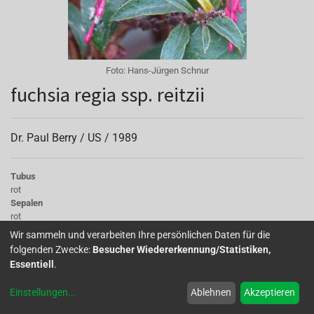
Foto:
Hans-Jürgen Schnur
fuchsia regia ssp. reitzii
Dr. Paul Berry /
US
/
1989
Tubus
rot
Sepalen
rot
Korolle/Petalen
Wir sammeln und verarbeiten Ihre persönlichen Daten für die
violett
folgenden Zwecke:
Besucher Wiedererkennung/Statistiken,
Staubgefäße
Essentiell
.
violett
Stempel
Einstellungen
...
Ablehnen
Akzeptieren
rot
Knospe/Blüte