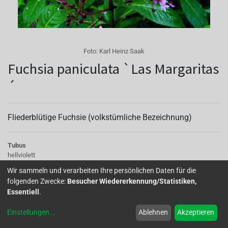
Foto:
Karl Heinz Saak
Fuchsia paniculata `Las Margaritas
´
Fliederblütige Fuchsie (volkstümliche Bezeichnung)
Tubus
hellviolett
Sepalen
Wir sammeln und verarbeiten Ihre persönlichen Daten für die
violett
folgenden Zwecke:
Besucher Wiedererkennung/Statistiken,
Korolle/Petalen
Essentiell
.
hellviolett
Laub
Einstellungen
...
Ablehnen
Akzeptieren
eliptisch, gegenständig oder quirlförmig, gezahnt bis 15cm lang