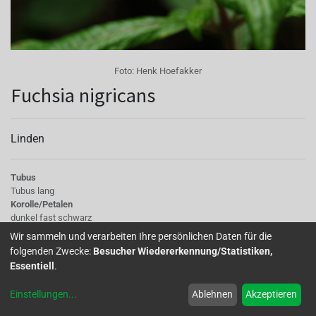
Foto:
Henk Hoefakker
Fuchsia nigricans
Linden
Tubus
Tubus lang
Korolle/Petalen
dunkel fast schwarz
Stempel
Wir sammeln und verarbeiten Ihre persönlichen Daten für die
Stempel weiß
folgenden Zwecke:
Besucher Wiedererkennung/Statistiken,
Wuchs
Essentiell
.
Aufrecht
Einstellungen
...
Ablehnen
Akzeptieren
F.nigricans, was die Schwarzen bedeutet, stammt aus