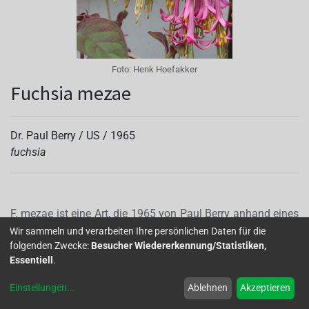
Foto:
Henk Hoefakker
Fuchsia mezae
Dr. Paul Berry /
US
/
1965
fuchsia
F. mezae ist eine Art, die 1965 von Paul Berry anhand eines
Herbarbelegs beschrieben wurde.
Wir sammeln und verarbeiten Ihre persönlichen Daten für die
folgenden Zwecke:
Besucher Wiedererkennung/Statistiken,
Die Art war ansonsten unbekannt. 2009 brachte Gerard
Essentiell
.
Rozema eine Art aus Frankreich unter dem Namen
F.inconnu de Laco mit.
Einstellungen
...
Ablehnen
Akzeptieren
Dieser Name sagte mir nicht viel, weil er nur bedeutete,