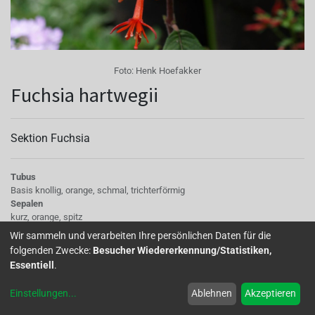
Foto:
Henk Hoefakker
Fuchsia hartwegii
Sektion Fuchsia
Tubus
Basis knollig, orange, schmal, trichterförmig
Sepalen
kurz, orange, spitz
Korolle/Petalen
Wir sammeln und verarbeiten Ihre persönlichen Daten für die
Petalen: orange, kurz
folgenden Zwecke:
Besucher Wiedererkennung/Statistiken,
Staubgefäße
Essentiell
.
kurz, rotorange
Stempel
Einstellungen
...
Ablehnen
Akzeptieren
5mm länger, Narbe:orange, rotorange
Knospe/Blüte