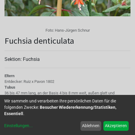
Foto:
Hans-Jürgen Schnur
Fuchsia denticulata
Sektion: Fuchsia
Eltern
Entdecker: Ruiz x Pavon 1802
Tubus
36 bis 47 mm lang, an der Basis 4 bis 8 mm weit, außen glatt und
glänzend, fest mit dicken Wänden, innen dicht behaart, manchmal über
Wir sammeln und verarbeiten Ihre persönlichen Daten für die
dem Blütenboden eingeengt, wachsartig rosa bis hellrot, zylindrisch
folgenden Zwecke:
Besucher Wiedererkennung/Statistiken,
Sepalen
Essentiell
.
17 bis 26 mm lang, 4 bis 7 mm breit, lanzettlich, oft auch völlig weiß, rosa
bis hellrot mit grünen oder weißen Spitzen und Rändern, sehr spitz
Einstellungen
...
Ablehnen
Akzeptieren
Staubgefäße
14 - 23 mm und 8 bis 18 mm lang, mit ovalen 4 bis 6 mm langen und 2 bis