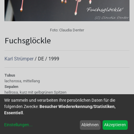
Foto:
Claudia Denter
Fuchsglöckle
Karl Strümper
/
DE
/
1999
Tubus
lachsrosa, mittellang
Sepalen
hellrosa, kurz mit gelbgrünen Spitzen
Korolle/Petalen
Wir sammeln und verarbeiten Ihre persönlichen Daten für die
orangerot
folgenden Zwecke:
Besucher Wiedererkennung/Statistiken,
Knospe/Blüte
Essentiell
.
einfach, lang
Laub
Einstellungen
...
Ablehnen
Akzeptieren
klein, mittelgrün und fest
Wuchs