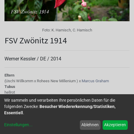
Foto:
K. Harnisch, C. Harnisch
FSV Zwönitz 1914
Werner Kessler /
DE
/
2014
Eltern
(Uschi Willkomm x Rohees New Millenium ) x
Marcus Graham
Tubus
hellrot
Sepalen
Wir sammeln und verarbeiten Ihre persönlichen Daten für die
rosarot
folgenden Zwecke:
Besucher Wiedererkennung/Statistiken,
Korolle/Petalen
Essentiell
.
scharlachrot
Knospe/Blüte
Einstellungen
...
Ablehnen
Akzeptieren
groß
Wuchs