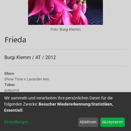
Foto:
Burgi Klemm
Frieda
Burgi Klemm /
AT
/
2012
Eltern
Show Time x Lavander Ann
Tubus
purpurrot
Sepalen
Wir sammeln und verarbeiten Ihre persönlichen Daten für die
horizontal aufgebogen mit grünen Spitzen
folgenden Zwecke:
Besucher Wiedererkennung/Statistiken,
Korolle/Petalen
Essentiell
.
dunkleres Purpurrot Petaloiden in gleicher Farbe, ist halbgefüllt bis gefüllt,
zu dreiviertel geöffnet
Einstellungen
...
Ablehnen
Akzeptieren
Staubgefäße
rosarot und länger als Korolla